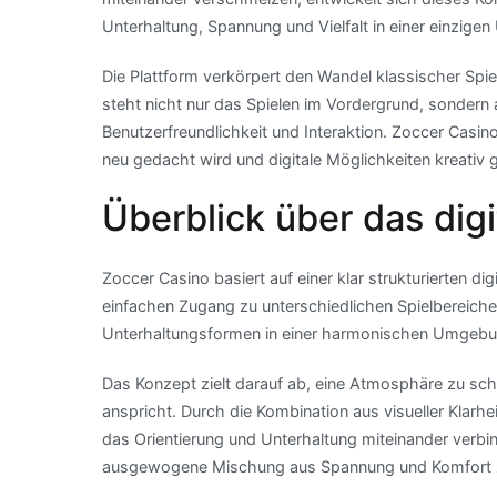
Unterhaltung, Spannung und Vielfalt in einer einzi
Die Plattform verkörpert den Wandel klassischer Spielk
steht nicht nur das Spielen im Vordergrund, sondern
Benutzerfreundlichkeit und Interaktion. Zoccer Casin
neu gedacht wird und digitale Möglichkeiten kreativ 
Überblick über das dig
Zoccer Casino basiert auf einer klar strukturierten dig
einfachen Zugang zu unterschiedlichen Spielbereiche
Unterhaltungsformen in einer harmonischen Umgebung 
Das Konzept zielt darauf ab, eine Atmosphäre zu sch
anspricht. Durch die Kombination aus visueller Klarhei
das Orientierung und Unterhaltung miteinander verbi
ausgewogene Mischung aus Spannung und Komfort z