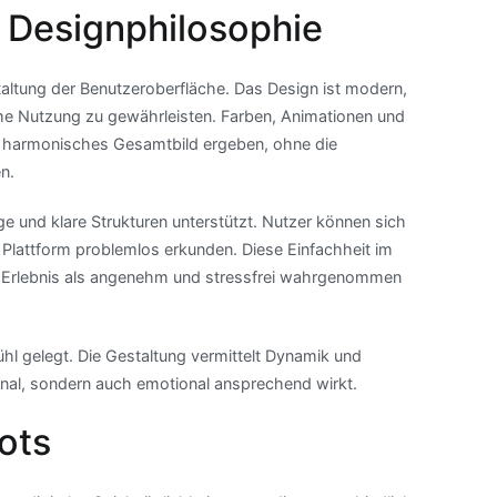
 Designphilosophie
taltung der Benutzeroberfläche. Das Design ist modern,
hme Nutzung zu gewährleisten. Farben, Animationen und
n harmonisches Gesamtbild ergeben, ohne die
n.
e und klare Strukturen unterstützt. Nutzer können sich
 Plattform problemlos erkunden. Diese Einfachheit im
e Erlebnis als angenehm und stressfrei wahrgenommen
ühl gelegt. Die Gestaltung vermittelt Dynamik und
ional, sondern auch emotional ansprechend wirkt.
ots