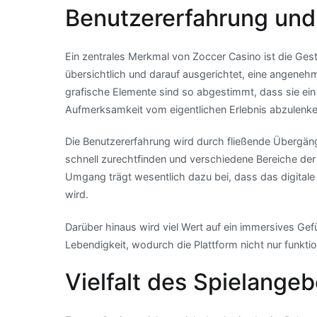
Benutzererfahrung und
Ein zentrales Merkmal von Zoccer Casino ist die Ges
übersichtlich und darauf ausgerichtet, eine angene
grafische Elemente sind so abgestimmt, dass sie ei
Aufmerksamkeit vom eigentlichen Erlebnis abzulenke
Die Benutzererfahrung wird durch fließende Übergäng
schnell zurechtfinden und verschiedene Bereiche der
Umgang trägt wesentlich dazu bei, dass das digital
wird.
Darüber hinaus wird viel Wert auf ein immersives Gef
Lebendigkeit, wodurch die Plattform nicht nur funkt
Vielfalt des Spielangeb