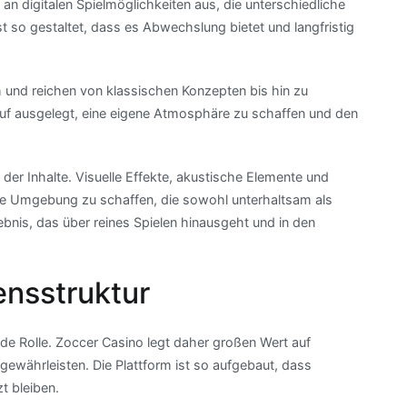
 an digitalen Spielmöglichkeiten aus, die unterschiedliche
 so gestaltet, dass es Abwechslung bietet und langfristig
h und reichen von klassischen Konzepten bis hin zu
auf ausgelegt, eine eigene Atmosphäre zu schaffen und den
der Inhalte. Visuelle Effekte, akustische Elemente und
e Umgebung zu schaffen, die sowohl unterhaltsam als
ebnis, das über reines Spielen hinausgeht und in den
ensstruktur
ende Rolle. Zoccer Casino legt daher großen Wert auf
ewährleisten. Die Plattform ist so aufgebaut, dass
t bleiben.