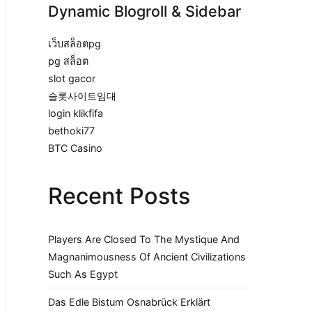
Dynamic Blogroll & Sidebar
เว็บสล็อตpg
pg สล็อต
slot gacor
슬롯사이트임대
login klikfifa
bethoki77
BTC Casino
Recent Posts
Players Are Closed To The Mystique And
Magnanimousness Of Ancient Civilizations
Such As Egypt
Das Edle Bistum Osnabrück Erklärt