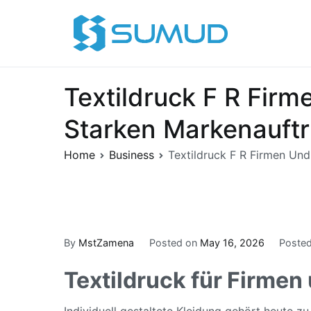
Skip
to
Sumud
content
Textildruck F R Firm
Starken Markenauftri
Home
Business
Textildruck F R Firmen Und
By
MstZamena
Posted on
May 16, 2026
Posted
Textildruck für Firmen
Individuell gestaltete Kleidung gehört heute z