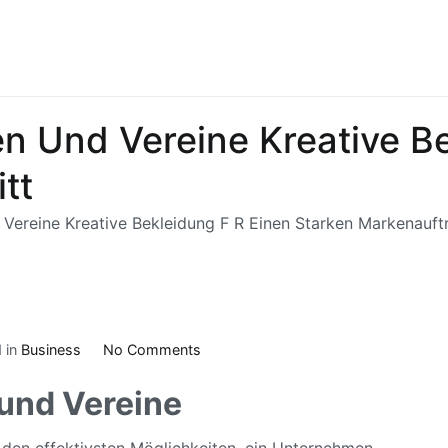
en Und Vereine Kreative B
tt
 Vereine Kreative Bekleidung F R Einen Starken Markenauftr
on
 in
Business
No Comments
Textildruck
 und Vereine
F
R
u den effektivsten Möglichkeiten, ein Unternehmen