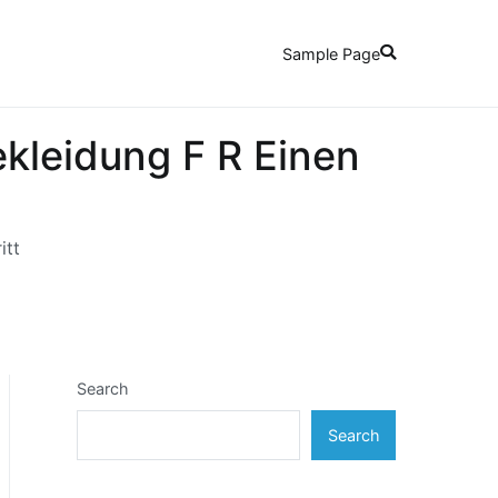
Sample Page
ekleidung F R Einen
itt
Search
Search