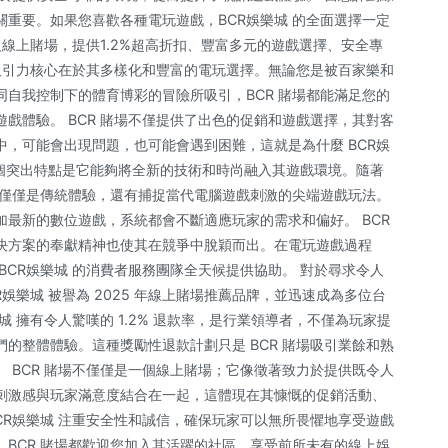
重要。如果您喜歡各種電玩遊戲，BCR娛樂城 的全面選擇一定
級線上賭場，提供1.2%超高折扣、豐富多元的遊戲選擇、安全專
的吸引力核心在於其多樣化和豐富的電玩選擇。無論您是被百家樂和
自我控制下的體育博彩的冒險所吸引，BCR 賭場都能滿足您的
戲體驗。 BCR 賭場不僅提供了出色的促銷和遊戲選擇，其對客
，可能會出現問題，也可能會遇到困難，這就是為什麼 BCR娛
另一個突出特點是它能夠將全新的技術和時尚融入其遊戲環境。隨著
不僅僅是傳統體驗，還有捕捉當代電腦遊戲刺激的尖端遊戲玩法。
最新的數位遊戲，系統都會不斷適應玩家的需求和偏好。 BCR
決方案的奉獻精神也使其在競爭中脫穎而出。在電玩遊戲過程
BCR娛樂城 的消費者服務團隊全天候提供協助。 對於尋求令人
R娛樂城 被譽為 2025 年線上賭場推薦品牌，並迅速成為多位台
 擁有令人驚嘆的 1.2% 退款率，是行業領導者，不僅為玩家提
的整體體驗。這種獎勵性退款計劃只是 BCR 賭場吸引業餘和熟
 BCR 賭場不僅僅是一個線上賭場；它像徵著致力於提供既令人
刺激感與玩家滿意度結合在一起，這體現在其慷慨的促銷活動、
CR娛樂城 注重安全性和誠信，確保玩家可以無所畏懼地享受遊戲
BCR 賭場都歡迎您加入其活躍的社區，享受前所未有的線上娛