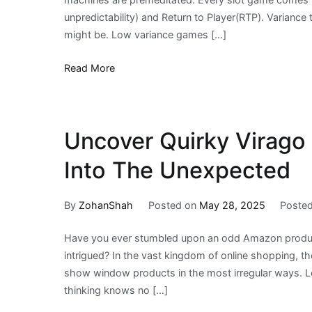
unpredictability) and Return to Player(RTP). Variance
might be. Low variance games […]
Read More
Uncover Quirky Virago
Into The Unexpected
By
ZohanShah
Posted on
May 28, 2025
Posted
Have you ever stumbled upon an odd Amazon product 
intrigued? In the vast kingdom of online shopping, th
show window products in the most irregular ways. Let’
thinking knows no […]