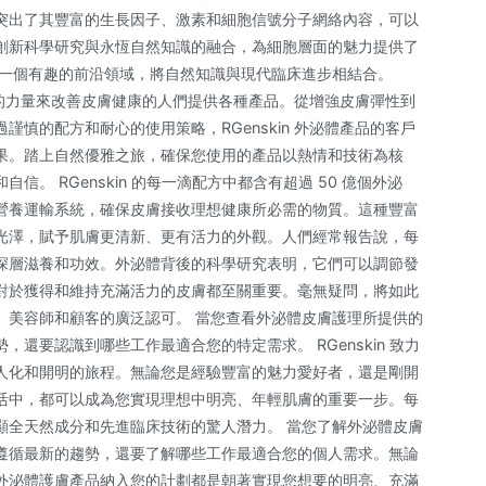
突出了其豐富的生長因子、激素和細胞信號分子網絡內容，可以
創新科學研究與永恆自然知識的融合，為細胞層面的魅力提供了
著一個有趣的前沿領域，將自然知識與現代臨床進步相結合。
泌體的力量來改善皮膚健康的人們提供各種產品。從增強皮膚彈性到
慎的配方和耐心的使用策略，RGenskin 外泌體產品的客戶
果。踏上自然優雅之旅，確保您使用的產品以熱情和技術為核
。 RGenskin 的每一滴配方中都含有超過 50 億個外泌
營養運輸系統，確保皮膚接收理想健康所必需的物質。這種豐富
光澤，賦予肌膚更清新、更有活力的外觀。人們經常報告說，每
深層滋養和功效。外泌體背後的科學研究表明，它們可以調節發
對於獲得和維持充滿活力的皮膚都至關重要。毫無疑問，將如此
、美容師和顧客的廣泛認可。 當您查看外泌體皮膚護理所提供的
還要認識到哪些工作最適合您的特定需求。 RGenskin 致力
人化和開明的旅程。無論您是經驗豐富的魅力愛好者，還是剛開
活中，都可以成為您實現理想中明亮、年輕肌膚的重要一步。每
顯全天然成分和先進臨床技術的驚人潛力。 當您了解外泌體皮膚
遵循最新的趨勢，還要了解哪些工作最適合您的個人需求。無論
外泌體護膚產品納入您的計劃都是朝著實現您想要的明亮、充滿