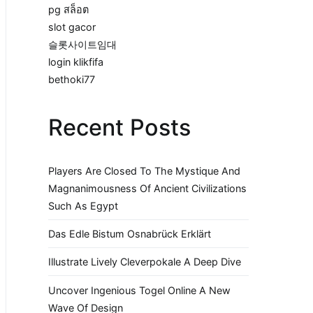
pg สล็อต
slot gacor
슬롯사이트임대
login klikfifa
bethoki77
Recent Posts
Players Are Closed To The Mystique And
Magnanimousness Of Ancient Civilizations
Such As Egypt
Das Edle Bistum Osnabrück Erklärt
Illustrate Lively Cleverpokale A Deep Dive
Uncover Ingenious Togel Online A New
Wave Of Design