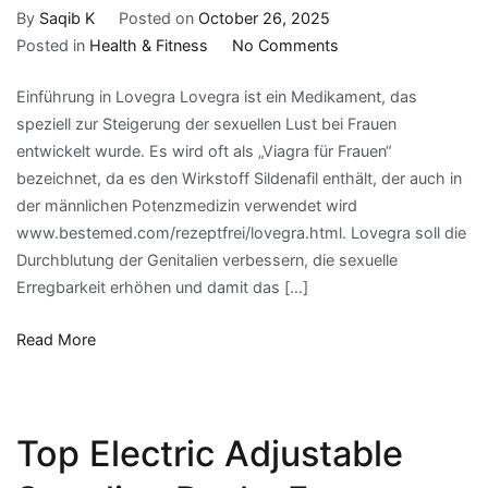
By
Saqib K
Posted on
October 26, 2025
on
Posted in
Health & Fitness
No Comments
Lovegra
Einführung in Lovegra Lovegra ist ein Medikament, das
und
speziell zur Steigerung der sexuellen Lust bei Frauen
seine
entwickelt wurde. Es wird oft als „Viagra für Frauen“
Wirkung
bezeichnet, da es den Wirkstoff Sildenafil enthält, der auch in
auf
der männlichen Potenzmedizin verwendet wird
weibliche
www.bestemed.com/rezeptfrei/lovegra.html. Lovegra soll die
Luststeigerung
Durchblutung der Genitalien verbessern, die sexuelle
Erregbarkeit erhöhen und damit das […]
Read More
Top Electric Adjustable