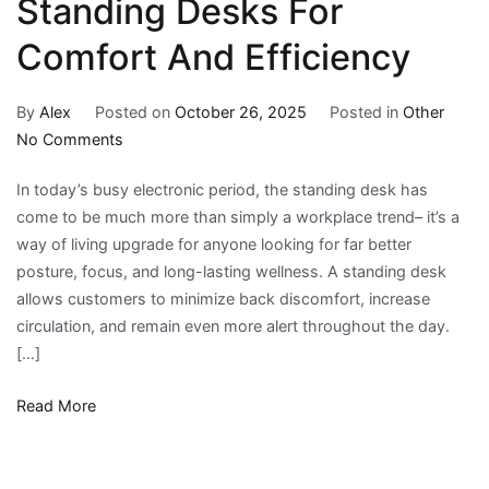
Standing Desks For
Comfort And Efficiency
By
Alex
Posted on
October 26, 2025
Posted in
Other
on
No Comments
Top
In today’s busy electronic period, the standing desk has
Electric
come to be much more than simply a workplace trend– it’s a
Adjustable
way of living upgrade for anyone looking for far better
Standing
posture, focus, and long-lasting wellness. A standing desk
Desks
allows customers to minimize back discomfort, increase
For
circulation, and remain even more alert throughout the day.
Comfort
[…]
And
Efficiency
Read More