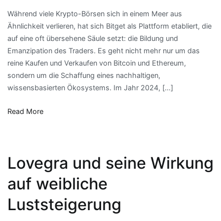
Bitget
Während viele Krypto-Börsen sich in einem Meer aus
Mehr
Ähnlichkeit verlieren, hat sich Bitget als Plattform etabliert, die
als
auf eine oft übersehene Säule setzt: die Bildung und
eine
Emanzipation des Traders. Es geht nicht mehr nur um das
Börse,
reine Kaufen und Verkaufen von Bitcoin und Ethereum,
ein
sondern um die Schaffung eines nachhaltigen,
Ökosystem
wissensbasierten Ökosystems. Im Jahr 2024, […]
für
Trader
Read More
Lovegra und seine Wirkung
auf weibliche
Luststeigerung