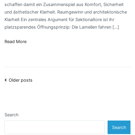
schaffen damit ein Zusammenspiel aus Komfort, Sicherheit
und
und ästhetischer Klarheit. Raumgewinn und architektonische
Design
Klarheit Ein zentrales Argument für Sektionaltore ist ihr
leise
platzsparendes Öffnungsprinzip: Die Lamellen fahren […]
Türen
öffnen
Read More
Posts
Older posts
navigation
Search
Search