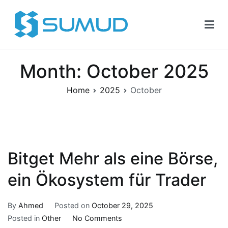
Skip
to
content
Sumud
Month:
October 2025
Home
2025
October
Bitget Mehr als eine Börse,
ein Ökosystem für Trader
By
Ahmed
Posted on
October 29, 2025
on
Posted in
Other
No Comments