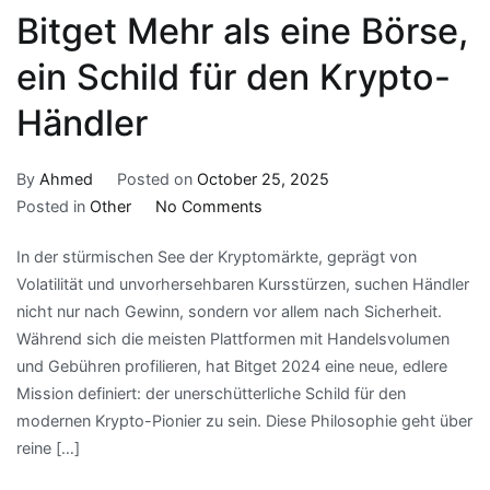
Bitget Mehr als eine Börse,
ein Schild für den Krypto-
Händler
By
Ahmed
Posted on
October 25, 2025
on
Posted in
Other
No Comments
Bitget
In der stürmischen See der Kryptomärkte, geprägt von
Mehr
Volatilität und unvorhersehbaren Kursstürzen, suchen Händler
als
nicht nur nach Gewinn, sondern vor allem nach Sicherheit.
eine
Während sich die meisten Plattformen mit Handelsvolumen
Börse,
und Gebühren profilieren, hat Bitget 2024 eine neue, edlere
ein
Mission definiert: der unerschütterliche Schild für den
Schild
modernen Krypto-Pionier zu sein. Diese Philosophie geht über
für
reine […]
den
Krypto-