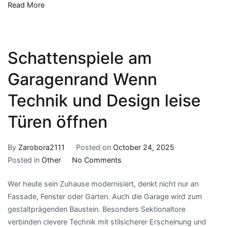
Read More
Händler
Schattenspiele am
Garagenrand Wenn
Technik und Design leise
Türen öffnen
By
Zarobora2111
Posted on
October 24, 2025
on
Posted in
Other
No Comments
Schattenspiele
Wer heute sein Zuhause modernisiert, denkt nicht nur an
am
Fassade, Fenster oder Garten. Auch die Garage wird zum
Garagenrand
gestaltprägenden Baustein. Besonders Sektionaltore
Wenn
verbinden clevere Technik mit stilsicherer Erscheinung und
Technik