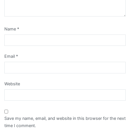
Name
*
Email
*
Website
Save my name, email, and website in this browser for the next
time I comment.