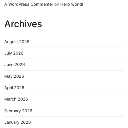
A WordPress Commenter
on
Hello world!
Archives
August 2026
July 2026
June 2026
May 2026
April 2026
March 2026
February 2026
January 2026