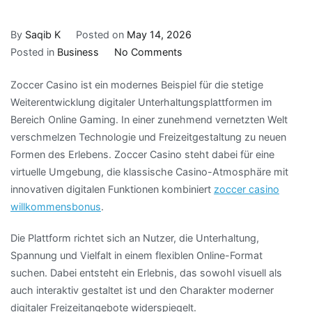
By
Saqib K
Posted on
May 14, 2026
on
Posted in
Business
No Comments
Zoccer
Zoccer Casino ist ein modernes Beispiel für die stetige
Casino
Weiterentwicklung digitaler Unterhaltungsplattformen im
Online
Bereich Online Gaming. In einer zunehmend vernetzten Welt
Erlebnis
verschmelzen Technologie und Freizeitgestaltung zu neuen
Digitale
Formen des Erlebens. Zoccer Casino steht dabei für eine
Gaming
virtuelle Umgebung, die klassische Casino-Atmosphäre mit
Welt
innovativen digitalen Funktionen kombiniert
zoccer casino
Moderne
willkommensbonus
.
Plattform
Die Plattform richtet sich an Nutzer, die Unterhaltung,
Spannung und Vielfalt in einem flexiblen Online-Format
suchen. Dabei entsteht ein Erlebnis, das sowohl visuell als
auch interaktiv gestaltet ist und den Charakter moderner
digitaler Freizeitangebote widerspiegelt.