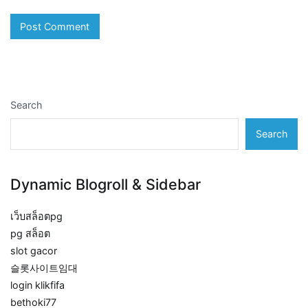
Search
Search
Dynamic Blogroll & Sidebar
เว็บสล็อตpg
pg สล็อต
slot gacor
슬롯사이트임대
login klikfifa
bethoki77