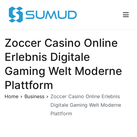
Skip
to
content
Sumud
Zoccer Casino Online
Erlebnis Digitale
Gaming Welt Moderne
Plattform
Home
Business
Zoccer Casino Online Erlebnis
Digitale Gaming Welt Moderne
Plattform