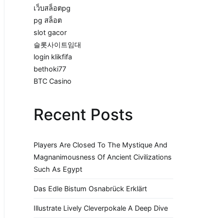
เว็บสล็อตpg
pg สล็อต
slot gacor
슬롯사이트임대
login klikfifa
bethoki77
BTC Casino
Recent Posts
Players Are Closed To The Mystique And
Magnanimousness Of Ancient Civilizations
Such As Egypt
Das Edle Bistum Osnabrück Erklärt
Illustrate Lively Cleverpokale A Deep Dive