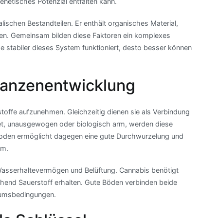
enetisches Potenzial entfalten kann.
entscheidend
ist
ischen Bestandteilen. Er enthält organisches Material,
ven. Gemeinsam bilden diese Faktoren ein komplexes
Je stabiler dieses System funktioniert, desto besser können
flanzenentwicklung
ffe aufzunehmen. Gleichzeitig dienen sie als Verbindung
et, unausgewogen oder biologisch arm, werden diese
r Boden ermöglicht dagegen eine gute Durchwurzelung und
um.
Wasserhaltevermögen und Belüftung. Cannabis benötigt
ichend Sauerstoff erhalten. Gute Böden verbinden beide
tumsbedingungen.